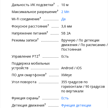
?
Дальность ИК подсветки
10 м
?
Максимальное разрешение
2 Мп
?
Wi-Fi соединение
Да
?
Фокусное расстояние
3,6 мм
?
Напряжение питания
5В 2А
?
Режимы записи
Вручную / По детекции
движения / По расписанию /
Постоянная
?
Управление PTZ
Есть
Поддержка мобильных
устройств
Android / iOS
?
ПО для смартфонов
XMeye
Угол поворота
355 градусов по
горизонтали / 90 градусов
по вертикали
?
Функция охраны
Есть
?
Детекция движения
Функция детекции