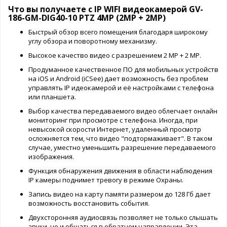
Что вы получаете с IP WIFI видеокамерой GV-
186-GM-DIG40-10 PTZ 4MP (2MP + 2MP)
Быстрый обзор всего помещения благодаря широкому
углу обзора и поворотному механизму.
Высокое качество видео с разрешением 2 МР + 2 МР.
Продуманное качественное ПО для мобильных устройств
на iOS и Android (iCSee) дает возможность без проблем
управлять IP идеокамерой и её настройками с телефона
или планшета.
Выбор качества передаваемого видео облегчает онлайн
мониторинг при просмотре с телефона. Иногда, при
невысокой скорости Интернет, удаленный просмотр
осложняется тем, что видео "подтормаживает". В таком
случае, уместно уменьшить разрешение передаваемого
изображения.
Функция обнаружения движения в области наблюдения
IP камеры поднимет тревогу в режиме Охраны.
Запись видео на карту памяти размером до 128 Гб дает
возможность восстановить события.
Двухсторонняя аудиосвязь позволяет не только слышать
звуки, но и общаться в обратном направлении. Эта