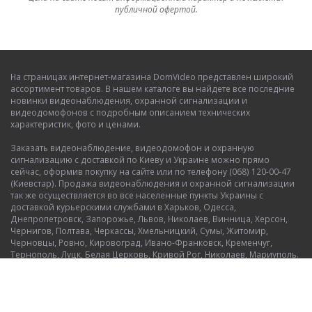
публичной офертой.
На страницах интернет-магазина DomVideo представлен широкий
ассортимент товаров. В нашем каталоге вы найдете все последние
новинки видеонаблюдения, охранной сигнализации и
видеодомофонов с подробным описанием технических
характеристик, фото и ценами.
Заказать видеонаблюдение, видеодомофон и охранную
сигнализацию с доставкой по Киеву и Украине можно прямо
сейчас, оформив покупку на сайте или по телефону (068) 120-00-47
(Киевстар). Продажа видеонаблюдения и охранной сигнализации
так же осуществляется во все населенные пункты Украины с
доставкой курьерскими службами в Харьков, Одесса,
Днепропетровск, Запорожье, Львов, Николаев, Винница, Херсон,
Чернигов, Полтава, Черкассы, Хмельницкий, Сумы, Житомир,
Черновцы, Ровно, Кировоград, Ивано-Франковск, Кременчуг,
Тернополь, Луцк, Белая Церковь, Кривой Рог, Николаев, Мариуполь.