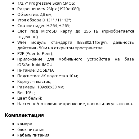
1/2.7” Progressive Scan CMOS;
Разрешением 2Mpx (1920x1080);
Объектив: 2,8 мм;
Угол обзора D 131° / H 112°;
Сжатие видео H.264, H.265;
Слот под MicroSD карту до 256 ГБ (приобретается
отдельно);
Wi-Fi модуль стандарта IEEE802.11b/g/n, дальность
действия - 50 м на открытом пространстве;
Р2Р (Peer-to-Peer);
Приложение для мобильного устройства на базе
iOS/Android: IMOU
Питание: DC 5В/1A;
Подсветка: ИК подсветка 10 м;
Корпус - пластик;
Размеры 109х66x33 мм;
Вес 103 г;
Цвет белый;
Настенно/потолочное крепление, настольная установка.
Комплектация
камера
блок питания
кабель питания