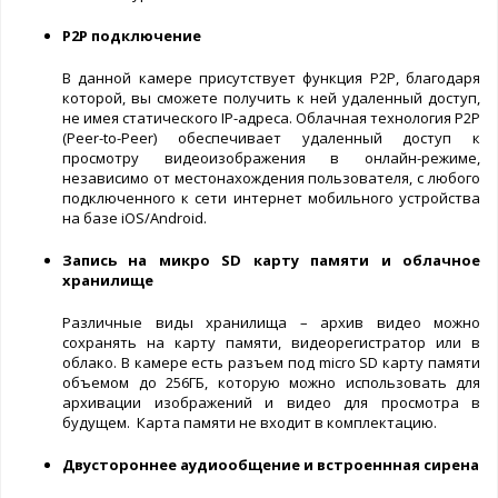
P2P подключение
В данной камере присутствует функция P2P, благодаря
которой, вы сможете получить к ней удаленный доступ,
не имея статического IP-адреса. Облачная технология Р2Р
(Peer-to-Peer) обеспечивает удаленный доступ к
просмотру видеоизображения в онлайн-режиме,
независимо от местонахождения пользователя, с любого
подключенного к сети интернет мобильного устройства
на базе iOS/Android.
Запись на микро SD карту памяти
и облачное
хранилище
Различные виды хранилища – архив видео можно
сохранять на карту памяти, видеорегистратор или в
облако. В камере есть разъем под micro SD карту памяти
объемом до 256ГБ, которую можно использовать для
архивации изображений и видео для просмотра в
будущем. Карта памяти не входит в комплектацию.
Двустороннее аудиообщение и встроеннная сирена