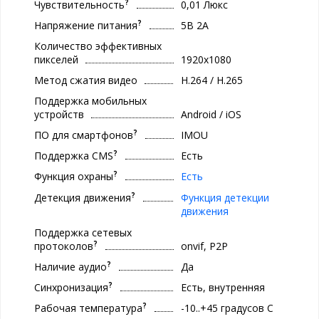
?
Чувствительность
0,01 Люкс
?
Напряжение питания
5В 2А
Количество эффективных
пикселей
1920x1080
Метод сжатия видео
H.264 / H.265
Поддержка мобильных
устройств
Android / iOS
?
ПО для смартфонов
IMOU
?
Поддержка CMS
Есть
?
Функция охраны
Есть
?
Детекция движения
Функция детекции
движения
Поддержка сетевых
?
протоколов
onvif, P2P
?
Наличие аудио
Да
?
Синхронизация
Есть, внутренняя
?
Рабочая температура
-10..+45 градуcов С