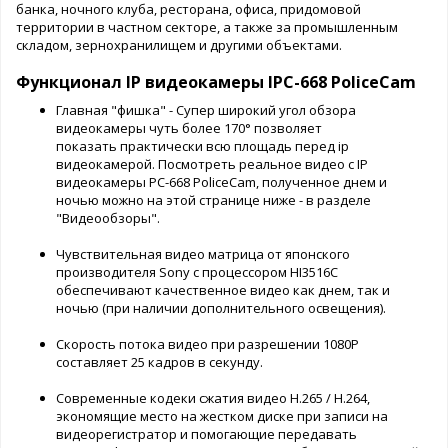
банка, ночного клуба, ресторана, офиса, придомовой
территории в частном секторе, а также за промышленным
складом, зернохранилищем и другими объектами.
Функционал IP видеокамеры IPC-668 PoliceCam
Главная "фишка" - Супер широкий угол обзора
видеокамеры чуть более 170° позволяет
показать практически всю площадь перед ip
видеокамерой. Посмотреть реальное видео с IP
видеокамеры PC-668 PoliceCam, полученное днем и
ночью можно на этой странице ниже - в разделе
"Видеообзоры".
Чувствительная видео матрица от японского
производителя Sony с процессором HI3516C
обеспечивают качественное видео как днем, так и
ночью (при наличии дополнительного освещения).
Скорость потока видео при разрешении 1080P
составляет 25 кадров в секунду.
Современные кодеки сжатия видео H.265 / H.264,
экономящие место на жестком диске при записи на
видеорегистратор и помогающие передавать