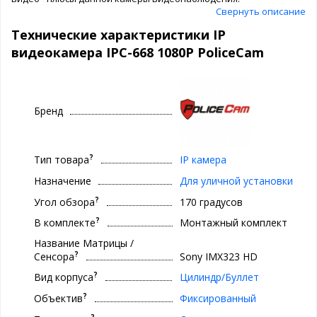
Свернуть описание
Технические характеристики IP
видеокамера IPC-668 1080P PoliceCam
Бренд
?
Тип товара
IP камера
Назначение
Для уличной установки
?
Угол обзора
170 градусов
?
В комплекте
Монтажный комплект
Название Матрицы /
?
Сенсора
Sony IMX323 HD
?
Вид корпуса
Цилиндр/Буллет
?
Объектив
Фиксированный
?