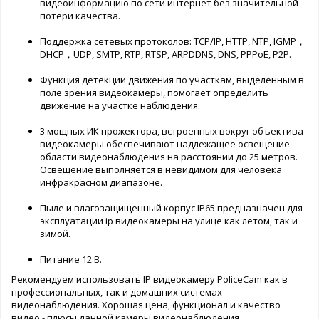
видеоинформацию по сети интернет без значительной
потери качества.
Поддержка сетевых протоколов: TCP/IP, HTTP, NTP, IGMP，
DHCP，UDP, SMTP, RTP, RTSP, ARPDDNS, DNS, PPPoE, P2P.
Функция детекции движения по участкам, выделенным в
поле зрения видеокамеры, помогает определить
движение на участке наблюдения.
3 мощных ИК прожектора, встроенных вокруг объектива
видеокамеры обеспечивают надлежащее освещение
области видеонаблюдения на расстоянии до 25 метров.
Освещение выполняется в невидимом для человека
инфракрасном диапазоне.
Пыле и влагозащищенный корпус IP65 предназначен для
эксплуатации ip видеокамеры на улице как летом, так и
зимой.
Питание 12 В.
Рекомендуем использовать IP видеокамеру PoliceCam как в
профессиональных, так и домашних системах
видеонаблюдения. Хорошая цена, функционал и качество
видео - плюсы данной камеры видеонаблюдения.