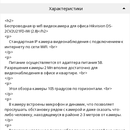
Характеристики
<h2>
Беспроводная ip wifi видеокамера для офиса Hikvision DS-
2CV2U21FD-IW (2.8)</h2>
<p>
Стандартная IP камера видеонаблюдения c подключением к
интернету по сети WiFI. <br>
</p>
<p>
Питание осуществляется от адаптера питания 5В.
Разрешения камеры 2 Мп вполне достаточно для
видеонаблюдения в офисе и квартире. <br>
</p>
<p>
Угол обзора камеры 105 градусов по горизонтали. <br>
</p>
<p>
В камеру встроены микрофон и динамик, что позволяет
прослушать обстановку рядом с камерой и даже сказать что-
либо человеку, находящемуся в районе 2-3 метров от камеры.
</p>
<p>