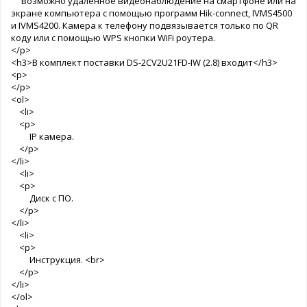
Возможно удаленное видеонаблюдение на смартфоне или на
экране компьютера с помощью программ Hik-connect, IVMS4500
и IVMS4200. Камера к телефону подвязывается только по QR
коду или с помощью WPS кнопки WiFi роутера.
</p>
<h3>В комплект поставки DS-2CV2U21FD-IW (2.8) входит</h3>
<p>
</p>
<ol>
<li>
<p>
IP камера.
</p>
</li>
<li>
<p>
Диск с ПО.
</p>
</li>
<li>
<p>
Инструкция. <br>
</p>
</li>
</ol>