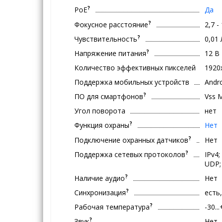
?
PoE
Да
?
Фокусное расстояние
2,7 -
?
Чувствительность
0,01
?
Напряжение питания
12 В
Количество эффективных пикселей
1920
Поддержка мобильных устройств
Andro
?
ПО для смартфонов
Vss 
Угол поворота
нет
?
Функция охраны
Нет
?
Подключение охранных датчиков
Нет
?
Поддержка сетевых протоколов
IPv4;
UDP;
?
Наличие аудио
Нет
?
Синхронизация
есть
?
Рабочая температура
-30..
?
Звук
Нет