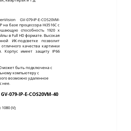
Vision GV-079-IP-E-COS20VM-
P на базе процессора Hi3516C с
ешающую способность 1920 х
йлы в Full HD формате. Высокая
нной ИК-подсветке позволит
отличного качества картинки
. Корпус имеет защиту IP66
40 может быть подключена с
льному компьютеру с
рого возможно удаленное
с нее.
GV-079-IP-E-COS20VM-40
1080 (V);