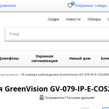
0
сравнения
Избранные товары
Скидки
Новости
Обзоры
Охранная
Домофоны
Умный дом
Бло
сигнализация
видеокамеры
IP камера наблюдения GreenVision GV-079-IP-E-COS20
 GreenVision GV-079-IP-E-CO
Понравилось? Расскажи друзьям!