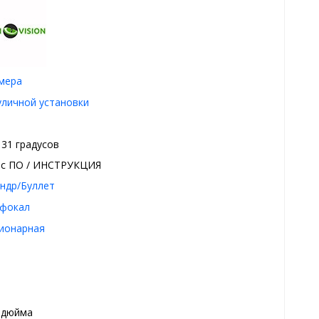
амера
уличной установки
 31 градусов
 с ПО / ИНСТРУКЦИЯ
ндр/Буллет
фокал
ионарная
8 дюйма