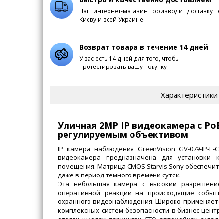
Наш интернет-магазин производит доставку п
Киеву и всей Украине
Возврат товара в течение 14 дней
У вас есть 14 дней для того, чтобы
протестировать вашу покупку
Характеристики
Уличная 2МР IP видеокамера с Po
регулируемым объективом
IP камера наблюдения GreenVision GV-079-IP-E-
видеокамера предназначена для установки 
помещения. Матрица CMOS Starvis Sony обеспечи
даже в период темного времени суток.
Эта небольшая камера с высоким разрешени
оперативной реакции на происходящие событи
охранного видеонаблюдения. Широко применяетс
комплексных систем безопасности в бизнес-центр
отелях, школах, паркингах, СТО, автомойках, склада