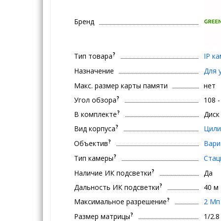
Бренд
?
Тип товара
IP к
Назначение
Для 
Макс. размер карты памяти
нет
?
Угол обзора
108 -
?
В комплекте
Диск
?
Вид корпуса
Цили
?
Объектив
Вари
?
Тип камеры
Стац
?
Наличие ИК подсветки
Да
?
Дальность ИК подсветки
40 м
?
Максимальное разрешение
2 Мп
?
Размер матрицы
1/2.