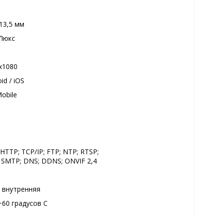
 13,5 мм
 Люкс
x1080
id / iOS
Mobile
 HTTP; TCP/IP; FTP; NTP; RTSP;
 SMTP; DNS; DDNS; ONVIF 2,4
, внутренняя
.+60 градусов С