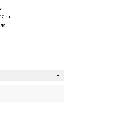
S
/ Сеть
алл
е