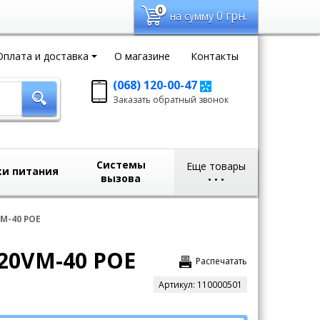
0
0
грн.
на сумму
Оплата и доставка
О магазине
Контакты
(068) 120-00-47
Заказать обратный
Заказать обратный звонок
звонок
sales@domvideo.com.ua
Системы
Еще товары
ки питания
вызова
•
•
•
VM-40 POE
S20VM-40 POE
Распечатать
Артикул:
110000501