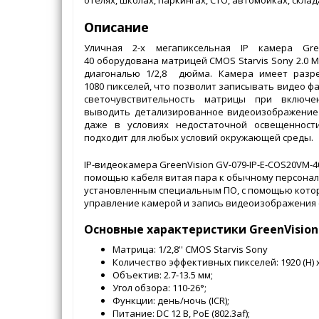
Описание
Уличная 2-х мегапиксельная IP камера Green
40 оборудована матрицей CMOS Starvis Sony 2.0 M
диагональю 1/2,8 дюйма. Камера имеет разр
1080 пикселей, что позволит записывать видео фа
светочувствительность матрицы при включе
выводить детализированное видеоизображение 
даже в условиях недостаточной освещенности
подходит для любых условий окружающей среды.
IP-видеокамера GreenVision GV-079-IP-E-COS20VM-
помощью кабеля витая пара к обычному персона
установленным специальным ПО, с помощью кото
управление камерой и запись видеоизображения 
Основные характеристики GreenVision 
Матрица: 1/2,8'' CMOS Starvis Sony
Количество эффективных пикселей: 1920 (H) x 
Объектив: 2.7-13.5 мм;
Угол обзора: 110-26°;
Функции: день/ночь (ICR);
Питание: DC 12 В, PoE (802.3af);