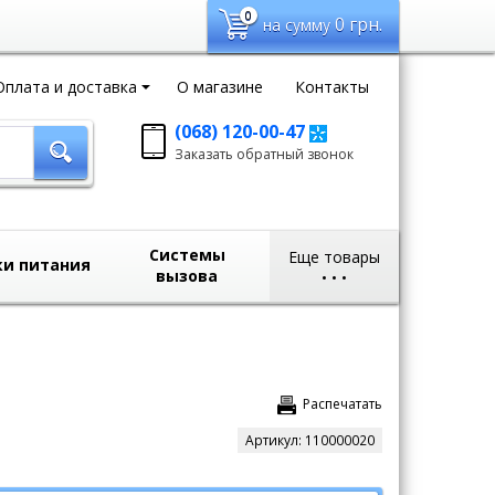
0
0
грн.
на сумму
Оплата и доставка
О магазине
Контакты
(068) 120-00-47
Заказать обратный
Заказать обратный звонок
звонок
sales@domvideo.com.ua
Системы
Еще товары
ки питания
вызова
•
•
•
Распечатать
Артикул:
110000020