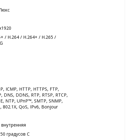
 Люкс
x1920
+ / H.264 / H.264+ / H.265 /
EG
IP, ICMP, HTTP, HTTPS, FTP,
, DNS, DDNS, RTP, RTSP, RTCP,
E, NTP, UPnP™, SMTP, SNMP,
 802.1X, QoS, IPv6, Bonjour
, внутренняя
+50 градуcов С