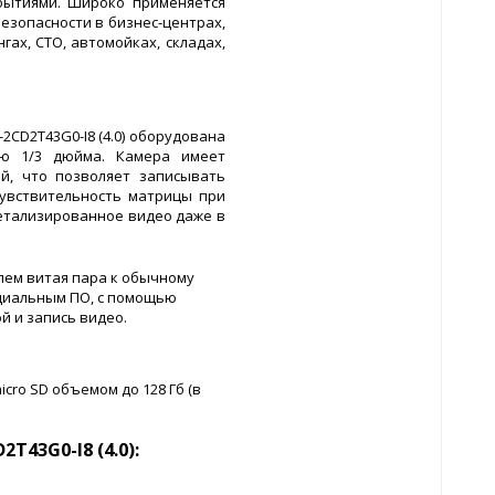
бытиями. Широко применяется
езопасности в бизнес-центрах,
гах, СТО, автомойках, складах,
-2CD2T43G0-I8 (4.0) оборудована
ью 1/3 дюйма. Камера имеет
й, что позволяет записывать
чувствительность матрицы при
етализированное видео даже в
белем витая пара к обычному
циальным ПО, с помощью
й и запись видео.
cro SD объемом до 128 Гб (в
T43G0-I8 (4.0):