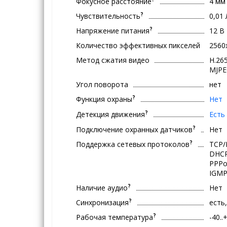
Фокусное расстояние
4 мм
?
Чувствительность
0,01
?
Напряжение питания
12 В
Количество эффективных пикселей
2560
Метод сжатия видео
H.265
MJP
Угол поворота
нет
?
Функция охраны
Нет
?
Детекция движения
Есть
?
Подключение охранных датчиков
Нет
?
Поддержка сетевых протоколов
TCP/
DHCP
PPPo
IGMP,
?
Наличие аудио
Нет
?
Синхронизация
есть
?
Рабочая температура
-40..