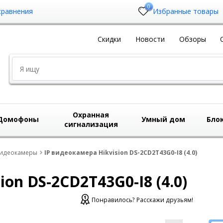
0
сравнения
Избранные товары
Скидки
Новости
Обзоры
Охранная
Домофоны
Умный дом
Бло
сигнализация
видеокамеры
IP видеокамера Hikvision DS-2CD2T43G0-I8 (4.0)
on DS-2CD2T43G0-I8 (4.0)
Понравилось? Расскажи друзьям!