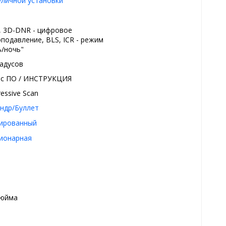
уличной установки
 3D-DNR - цифровое
подавление, BLS, ICR - режим
ь/ночь"
радусов
 с ПО / ИНСТРУКЦИЯ
essive Scan
ндр/Буллет
ированный
ионарная
дюйма