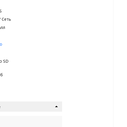
S
/ Сеть
алл
о
о SD
Гб
е