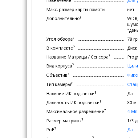
Назначение
Для 
Макс. размер карты памяти
нет
?
Дополнительно
WDR,
шумо
"ден
?
Угол обзора
78 г
?
В комплекте
Диск
?
Название Матрицы / Сенсора
Progr
?
Вид корпуса
Цили
?
Объектив
Фикс
?
Тип камеры
Стац
?
Наличие ИК подсветки
Да
?
Дальность ИК подсветки
80 м
?
Максимальное разрешение
4 Мп
?
Размер матрицы
1/3 
?
PoE
Да
?