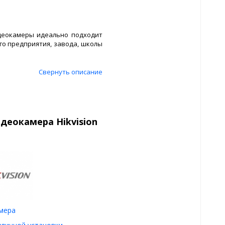
идеокамеры идеально подходит
ого предприятия, завода, школы
Свернуть описание
деокамера Hikvision
амера