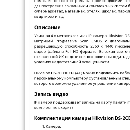
помогает вести контроль за происходящими со
для построения локальных и комплексных систем б
супермаркетах, магазинах, отелях, школах, паркин
квартирах и т.д.
Описание
Уличная 4-х мегапиксельная IP камера Hikvision DS
матрицей Progressive Scan CMOS с диагонал
разрешающую способность 2560 x 1440 пикселе
видео файлы в Full HD формате. Высокая свето
включенной ИК-подсветке позволяет выводить д
условиях недостаточной освещенности.
Hikvision DS-2CD1031-I (4.0) можно подключить ка
персональному компьютеру с установленным спе
которого возможно удаленное управление камеро
Запись видео
IP камера поддерживает запись на карту памяти mi
комплект не входит).
Комплектация камеры Hikvision DS-2CD2
Камера.