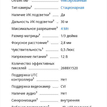
Объектив
Фиксированный
?
Тип камеры
Стационарная
?
Наличие ИК подсветки
Да
?
Дальность ИК подсветки
30 м
?
Максимальное разрешение
4 Мп
?
Размер матрицы
1/3 дюйма
?
Фокусное расстояние
2,8 мм
?
Чувствительность
0,5 Люкс
?
Напряжение питания
12 В
Количество эффективных
пикселей
2688Х1520
Поддержка UTC
?
контроллера
Нет
Поддержка видеокамер
CVI
?
Наличие аудио
Нет
?
Синхронизация
внутренняя
?