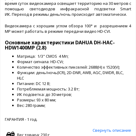
время суток видеокамера освещает территорию на 30 метров с
помощью светодиодов инфракрасной подсветки Smart
ИК. Переход в режимы день/ночь происходит автоматически.
Видеокамера с хорошим углом обзора 100° и разрешением 4
MP может работать в режиме передачи видео HD-CVI.
Основные характеристики DAHUA DH-HAC-
HDW1400MP (2.8)
Матрица: 1/3" CMOS 4 Мп;
Формат сигнала: HD-CVi;
Количество эффективных пикселей: 2688(H) x 1520(V);
Функции: день/ночь(ICR), 2D-DNR, AWB, AGC, DWDR, BLC,
HLC
Питание: DC 12 В;
Потребляемая мощность: 3.2 Вт;
ИК подсветка: до 30 метров;
Размеры: 93 x 80 мм;
Вес: 280 грамм;
ГАРАНТИЯ - 1 год.
Свернуть описание
Вес товара: 230 г