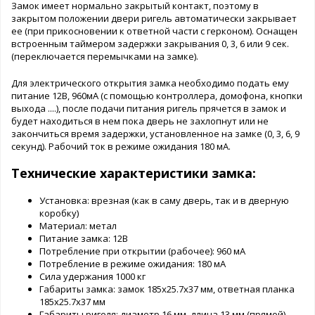
Замок имеет нормально закрытый контакт, поэтому в
закрытом положении двери ригель автоматически закрывает
ее (при прикосновении к ответной части с герконом). Оснащен
встроенным таймером задержки закрывания 0, 3, 6 или 9 сек.
(переключается перемычками на замке).
Для электрического открытия замка необходимо подать ему
питание 12В, 960мА (с помощью контроллера, домофона, кнопки
выхода ....), после подачи питания ригель прячется в замок и
будет находиться в нем пока дверь не захлопнут или не
закончиться время задержки, установленное на замке (0, 3, 6, 9
секунд). Рабочий ток в режиме ожидания 180 мА.
Технические характеристики замка:
Установка: врезная (как в саму дверь, так и в дверную
коробку)
Материал: метал
Питание замка: 12В
Потребление при открытии (рабочее): 960 мА
Потребление в режиме ожидания: 180 мА
Сила удержания 1000 кг
Габариты замка: замок 185x25.7x37 мм, ответная планка
185x25.7x37 мм
Габариты ригеля: диаметр 16 мм, длина 13 мм (прямой)