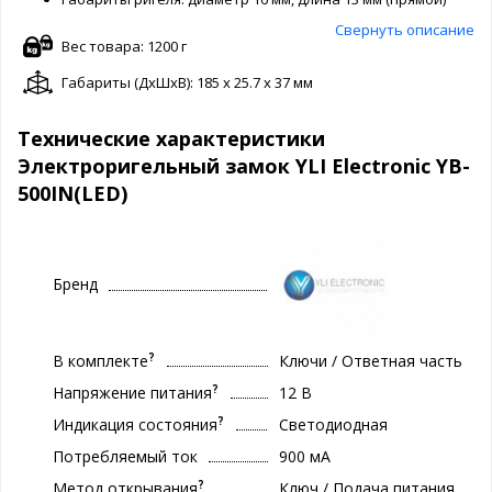
Свернуть описание
Вес товара: 1200 г
Габариты (ДxШxВ): 185 x 25.7 x 37 мм
Технические характеристики
Электроригельный замок YLI Electronic YB-
500IN(LED)
Бренд
?
В комплекте
Ключи / Ответная часть
?
Напряжение питания
12 В
?
Индикация состояния
Светодиодная
Потребляемый ток
900 мА
?
Метод открывания
Ключ / Подача питания