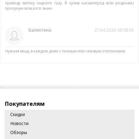
приводу витоку чадного газу. Я купив насамперед всім родичам,і
пропуную всім,кого знаю.
Валентина
27.04.2020 08:58:56
Нужная вещь в каждом доме с печным или газовым отоплением
Покупателям
Скидки
Новости
Обзоры