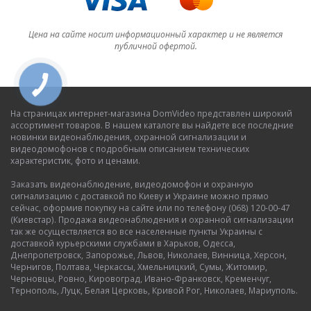
Цена на сайте носит информационный характер и не является
публичной офертой.
На страницах интернет-магазина DomVideo представлен широкий
ассортимент товаров. В нашем каталоге вы найдете все последние
новинки видеонаблюдения, охранной сигнализации и
видеодомофонов с подробным описанием технических
характеристик, фото и ценами.
Заказать видеонаблюдение, видеодомофон и охранную
сигнализацию с доставкой по Киеву и Украине можно прямо
сейчас, оформив покупку на сайте или по телефону (068) 120-00-47
(Киевстар). Продажа видеонаблюдения и охранной сигнализации
так же осуществляется во все населенные пункты Украины с
доставкой курьерскими службами в Харьков, Одесса,
Днепропетровск, Запорожье, Львов, Николаев, Винница, Херсон,
Чернигов, Полтава, Черкассы, Хмельницкий, Сумы, Житомир,
Черновцы, Ровно, Кировоград, Ивано-Франковск, Кременчуг,
Тернополь, Луцк, Белая Церковь, Кривой Рог, Николаев, Мариуполь.