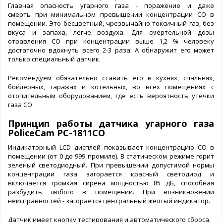
Главная опасность угарного газа - поражение и даже
смерть при минимальном превышении концентрации СО в
помещении. Это бесцветный, чрезвычайно токсичный газ, без
вкуса и запаха, легче воздуха. Для смертельной дозы
отравления СО при концентрации выше 1,2 % человеку
достаточно вдохнуть всего 2-3 раза! А обнаружит его может
только специальный датчик.
Рекомендуем обязательно ставить его в кухнях, спальнях,
бойлерных, гаражах и котельных, во всех помещениях с
отопительным оборудованием, где есть вероятность утечки
газа СО.
Принцип работы датчика угарного газа
PoliceCam PC-1811CO
Индикаторный LCD дисплей показывает концентрацию СО в
помещении (от 0 до 999 промиле). В статическом режиме горит
зеленый светодиодный. При превышении допустимой нормы
концентрации газа загорается красный светодиод и
включается громкая сирена мощностью 85 дБ, способная
разбудить любого в помещении. При возникновении
неисправностей - загорается центральный желтый индикатор.
Датчик имеет кнопку тестирования и автоматического сброса.