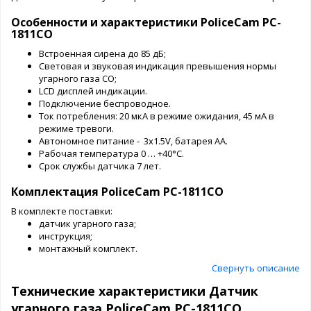
Особенности и характеристики PoliceCam PC-
1811CO
Встроенная сирена до 85 дБ;
Световая и звуковая индикация превышения нормы
угарного газа CO;
LCD дисплей индикации.
Подключение беспроводное.
Ток потребления: 20 мкА в режиме ожидания, 45 мА в
режиме тревоги.
Автономное питание - 3х1.5V, батарея АА.
Рабочая температура 0 … +40°C.
Срок службы датчика 7 лет.
Комплектация PoliceCam PC-1811CO
В комплекте поставки:
датчик угарного газа;
инструкция;
монтажный комплект.
Свернуть описание
Технические характеристики Датчик
угарного газа PoliceCam PC-1811CO