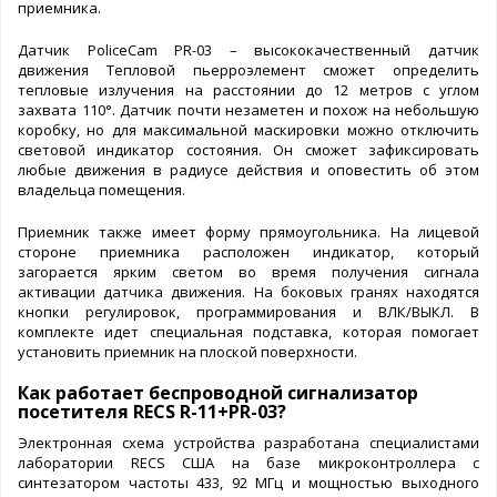
приемника.
Датчик PoliceCam PR-03 – высококачественный датчик
движения Тепловой пьерроэлемент сможет определить
тепловые излучения на расстоянии до 12 метров с углом
захвата 110°. Датчик почти незаметен и похож на небольшую
коробку, но для максимальной маскировки можно отключить
световой индикатор состояния. Он сможет зафиксировать
любые движения в радиусе действия и оповестить об этом
владельца помещения.
Приемник также имеет форму прямоугольника. На лицевой
стороне приемника расположен индикатор, который
загорается ярким светом во время получения сигнала
активации датчика движения. На боковых гранях находятся
кнопки регулировок, программирования и ВЛК/ВЫКЛ. В
комплекте идет специальная подставка, которая помогает
установить приемник на плоской поверхности.
Как работает беспроводной сигнализатор
посетителя RECS R-11+PR-03?
Электронная схема устройства разработана специалистами
лаборатории RECS США на базе микроконтроллера с
синтезатором частоты 433, 92 МГц и мощностью выходного