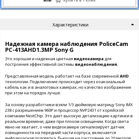
или
Купить в 1 клик
Характеристики
Надежная камера наблюдения PoliceCam
PC-413AHD1.3MP Sony G
Это хорошая и надежная цветная
видеокамера
для
построения эффективной системы
видеонаблюдения
.
Представленная модель работает на базе современной
AHD
технологии. Подключение происходит через коаксиальный
кабель как и в аналоговых камерах, но качество изображение
при этом на порядок лучше.
За основу разработчики взяли 1/3 дюймовую матрицу Sony IMX
238 с разрешением 960P и процессор NVP2431 от корейской
компании NextChip. Это дает высокую детализацию картинки в
реальном времени, даже при плохом освещении. Когда света
явно не хватает, о чем видеокамере сигнализирует датчик
освещенности на передний части корпуса, включается
инфракрасная подсветка, бьющая на расстояние до 20 метров.