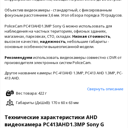
Объектив видеокамеры - стандартный, с фиксированным
фокусным расстоянием 3,6 мм. Угол обзора порядка 70 градусов.
PoliceCam PC413AHD1.3MP Sony G можно использовать для
наблюдения на частных териториях, офисных зданиях,
магазинах, парковках, СТО, складах.
Низкая стоимость
,
высокое качество,
надежность
, небольшие габариты -
основные особенности вышеописанной модели.
Рекомендуем
использовать видеокамеры совместно с DVR от
производителя электронных систем PoliceCam.
Другое название камеры: PC-413AHD 1.3MP, PC413 AHD 1.3MP, PC-
413 AHD.
Свернуть описание
Вес товара: 422 г
Габариты (ДxШxВ): 170 x 60 x 63 мм
Технические характеристики AHD
видеокамера PC413AHD1.3MP Sony G