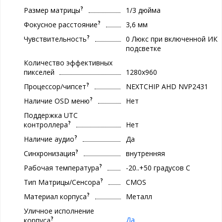
?
Размер матрицы
1/3 дюйма
?
Фокусное расстояние
3,6 мм
?
Чувствительность
0 Люкс при включенной ИК
подсветке
Количество эффективных
пикселей
1280x960
?
Процессор/чипсет
NEXTCHIP AHD NVP2431
?
Наличие OSD меню
Нет
Поддержка UTC
?
контроллера
Нет
?
Наличие аудио
Да
?
Синхронизация
внутренняя
?
Рабочая температура
-20..+50 градуcов С
?
Тип Матрицы/Сенсора
CMOS
?
Материал корпуса
Металл
Уличное исполнение
?
Да
корпуса