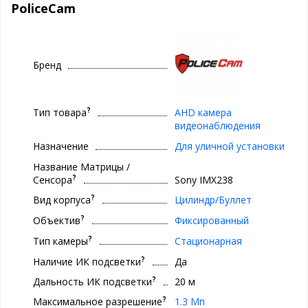
PoliceCam
Бренд
?
Тип товара
AHD камера
видеонаблюдения
Назначение
Для уличной установки
Название Матрицы /
?
Сенсора
Sony IMX238
?
Вид корпуса
Цилиндр/Буллет
?
Объектив
Фиксированный
?
Тип камеры
Стационарная
?
Наличие ИК подсветки
Да
?
Дальность ИК подсветки
20 м
?
Максимальное разрешение
1.3 Мп