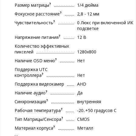
?
Размер матрицы
1/4 дюйма
?
Фокусное расстояние
2,8 - 12 мм
?
Чувствительность
0 Люкс при включенной ИК
подсветке
?
Напряжение питания
12 В
Количество эффективных
пикселей
1280x800
?
Наличие OSD меню
Нет
Поддержка UTC
?
контроллера
Нет
Поддержка видеокамер
AHD
?
Наличие аудио
Да
?
Синхронизация
внутренняя
?
Рабочая температура
-20..+50 градуcов С
?
Тип Матрицы/Сенсора
CMOS
?
Материал корпуса
Металл