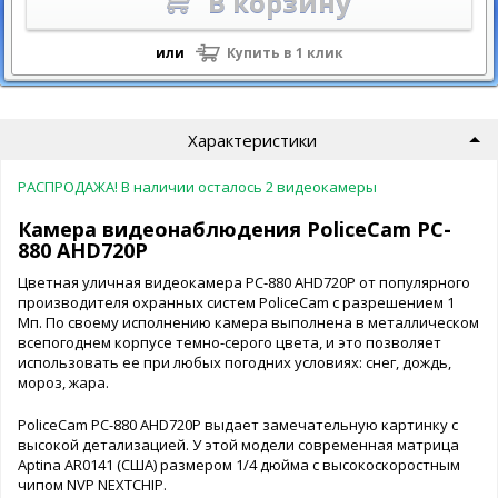
В корзину
или
Купить в 1 клик
Характеристики
РАСПРОДАЖА! В наличии осталось 2 видеокамеры
Камера видеонаблюдения PoliceCam PC-
880 AHD720P
Цветная уличная видеокамера PC-880 AHD720P от популярного
производителя охранных систем PoliceCam с разрешением 1
Мп. По своему исполнению камера выполнена в металлическом
всепогоднем корпусе темно-серого цвета, и это позволяет
использовать ее при любых погодних условиях: снег, дождь,
мороз, жара.
PoliceCam PC-880 AHD720P выдает замечательную картинку с
высокой детализацией. У этой модели современная матрица
Aptina AR0141 (США) размером 1/4 дюйма с высокоскоростным
чипом NVP NEXTCHIP.