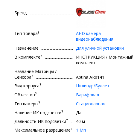
Бренд
?
Тип товара
AHD камера
видеонаблюдения
Назначение
Для уличной установки
?
В комплекте
ИНСТРУКЦИЯ / Монтажный
комплект
Название Матрицы /
?
Сенсора
Aptina AR0141
?
Вид корпуса
Цилиндр/Буллет
?
Объектив
Варифокал
?
Тип камеры
Стационарная
?
Наличие ИК подсветки
Да
?
Дальность ИК подсветки
40 м
?
Максимальное разрешение
1 Мп